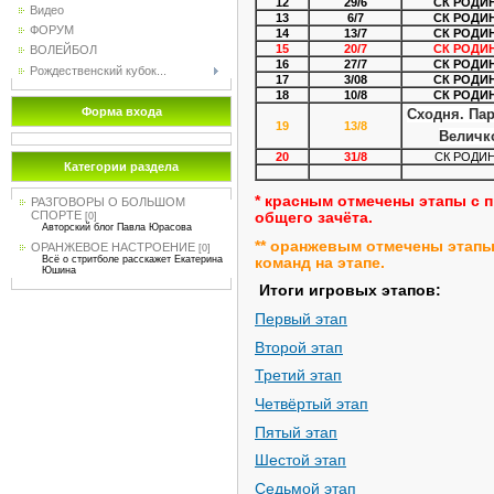
12
29/6
СК РОДИ
Видео
13
6/7
СК РОДИ
ФОРУМ
14
13/7
СК РОДИ
15
20/7
СК РОДИ
ВОЛЕЙБОЛ
16
27/7
СК РОДИ
Рождественский кубок...
17
3/08
СК РОДИ
18
10/8
СК РОДИ
Форма входа
Сходня. Пар
19
13/8
Величк
20
31/8
СК РОДИ
Категории раздела
* красным отмечены этапы с
РАЗГОВОРЫ О БОЛЬШОМ
СПОРТЕ
общего зачёта.
[0]
Авторский блог Павла Юрасова
** оранжевым отмечены этап
ОРАНЖЕВОЕ НАСТРОЕНИЕ
[0]
Всё о стритболе расскажет Екатерина
команд на этапе.
Юшина
Итоги игровых этапов:
Первый этап
Второй этап
Третий этап
Четвёртый этап
Пятый этап
Шестой этап
Седьмой этап